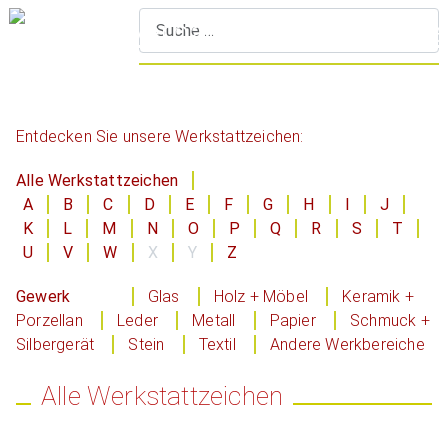
S
Entdecken Sie unsere Werkstattzeichen:
Alle Werkstattzeichen
A
B
C
D
E
F
G
H
I
J
K
L
M
N
O
P
Q
R
S
T
U
V
W
X
Y
Z
Gewerk
Glas
Holz + Möbel
Keramik +
Porzellan
Leder
Metall
Papier
Schmuck +
Silbergerät
Stein
Textil
Andere Werkbereiche
Alle Werkstattzeichen