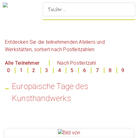
S
Entdecken Sie die teilnehmenden Ateliers und
Werkstätten, sortiert nach Postleitzahlen:
Alle Teilnehmer
Nach Postleitzahl:
0
1
2
3
4
5
6
7
8
9
Europäische Tage des
Kunsthandwerks