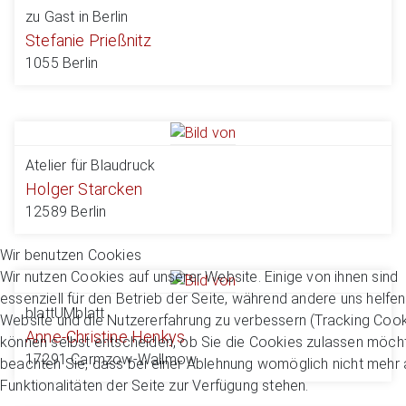
zu Gast in Berlin
Stefanie Prießnitz
1055 Berlin
Atelier für Blaudruck
Holger Starcken
12589 Berlin
Wir benutzen Cookies
Wir nutzen Cookies auf unserer Website. Einige von ihnen sind
essenziell für den Betrieb der Seite, während andere uns helfen
blattUMblatt
Website und die Nutzererfahrung zu verbessern (Tracking Cook
Anne-Christine Henkys
können selbst entscheiden, ob Sie die Cookies zulassen möcht
17291 Carmzow-Wallmow
beachten Sie, dass bei einer Ablehnung womöglich nicht mehr a
Funktionalitäten der Seite zur Verfügung stehen.