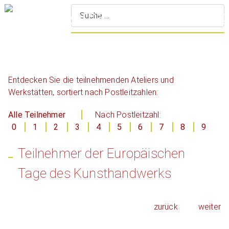
S
Entdecken Sie die teilnehmenden Ateliers und
Werkstätten, sortiert nach Postleitzahlen:
Alle Teilnehmer
Nach Postleitzahl:
0
1
2
3
4
5
6
7
8
9
Teilnehmer der Europäischen
Tage des Kunsthandwerks
zurück
weiter