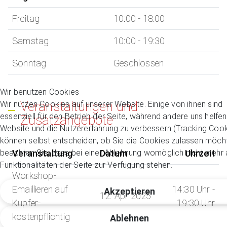
Freitag
10:00 - 18:00
Samstag
10:00 - 19:30
Sonntag
Geschlossen
Wir benutzen Cookies
Veranstaltungen und
Wir nutzen Cookies auf unserer Website. Einige von ihnen sind
essenziell für den Betrieb der Seite, während andere uns helfen
Zusatzangebote
Website und die Nutzererfahrung zu verbessern (Tracking Cook
können selbst entscheiden, ob Sie die Cookies zulassen möcht
beachten Sie, dass bei einer Ablehnung womöglich nicht mehr a
Veranstaltung
Datum
Uhrzeit
Funktionalitäten der Seite zur Verfügung stehen.
Workshop-
Emaillieren auf
14:30 Uhr -
Akzeptieren
12. Apr 2025
Kupfer-
19:30 Uhr
kostenpflichtig
Ablehnen