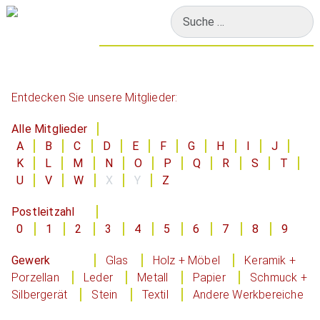
Suchen
Entdecken Sie unsere Mitglieder:
Alle Mitglieder
A
B
C
D
E
F
G
H
I
J
K
L
M
N
O
P
Q
R
S
T
U
V
W
X
Y
Z
Postleitzahl
0
1
2
3
4
5
6
7
8
9
Gewerk
Glas
Holz + Möbel
Keramik +
Porzellan
Leder
Metall
Papier
Schmuck +
Silbergerät
Stein
Textil
Andere Werkbereiche