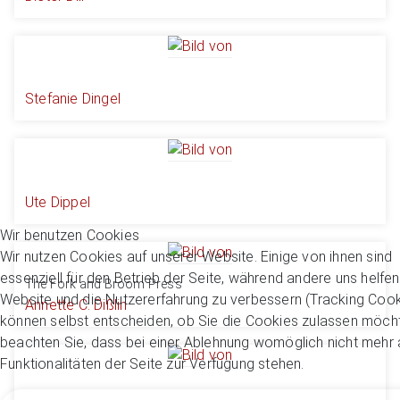
Stefanie Dingel
Ute Dippel
Wir benutzen Cookies
Wir nutzen Cookies auf unserer Website. Einige von ihnen sind
essenziell für den Betrieb der Seite, während andere uns helfen
The Fork and Broom Press
Website und die Nutzererfahrung zu verbessern (Tracking Cook
Annette C. Dißlin
können selbst entscheiden, ob Sie die Cookies zulassen möcht
beachten Sie, dass bei einer Ablehnung womöglich nicht mehr a
Funktionalitäten der Seite zur Verfügung stehen.