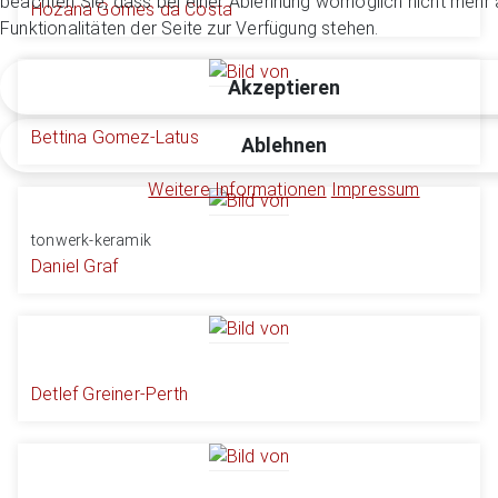
beachten Sie, dass bei einer Ablehnung womöglich nicht mehr a
Hozana Gomes da Costa
Funktionalitäten der Seite zur Verfügung stehen.
Akzeptieren
Bettina Gomez-Latus
Ablehnen
Weitere Informationen
Impressum
tonwerk-keramik
Daniel Graf
Detlef Greiner-Perth