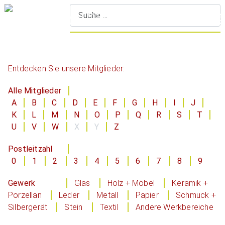
S
Entdecken Sie unsere Mitglieder:
Alle Mitglieder
A
B
C
D
E
F
G
H
I
J
K
L
M
N
O
P
Q
R
S
T
U
V
W
X
Y
Z
Postleitzahl
0
1
2
3
4
5
6
7
8
9
Gewerk
Glas
Holz + Möbel
Keramik +
Porzellan
Leder
Metall
Papier
Schmuck +
Silbergerät
Stein
Textil
Andere Werkbereiche