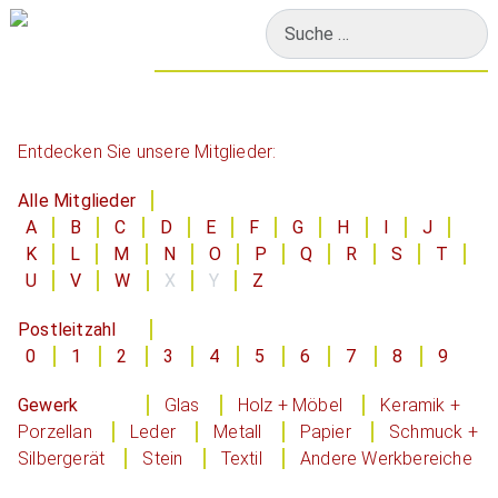
Suchen
Entdecken Sie unsere Mitglieder:
Alle Mitglieder
A
B
C
D
E
F
G
H
I
J
K
L
M
N
O
P
Q
R
S
T
U
V
W
X
Y
Z
Postleitzahl
0
1
2
3
4
5
6
7
8
9
Gewerk
Glas
Holz + Möbel
Keramik +
Porzellan
Leder
Metall
Papier
Schmuck +
Silbergerät
Stein
Textil
Andere Werkbereiche