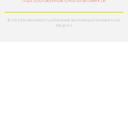
https://bundesverband-kunsthandwerk.de
© 2026 Bundesverband Kunsthandwerk Berufsverband Handwerk Kunst
Design e.V.