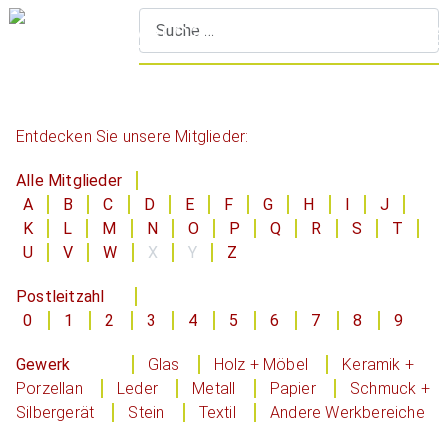
S
Entdecken Sie unsere Mitglieder:
Alle Mitglieder
A
B
C
D
E
F
G
H
I
J
K
L
M
N
O
P
Q
R
S
T
U
V
W
X
Y
Z
Postleitzahl
0
1
2
3
4
5
6
7
8
9
Gewerk
Glas
Holz + Möbel
Keramik +
Porzellan
Leder
Metall
Papier
Schmuck +
Silbergerät
Stein
Textil
Andere Werkbereiche