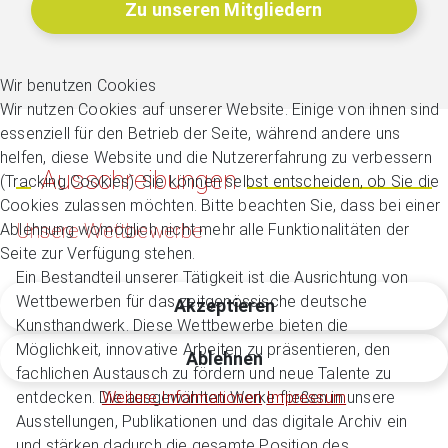
Zu unseren Mitgliedern
Wir benutzen Cookies
Wir nutzen Cookies auf unserer Website. Einige von ihnen sind
essenziell für den Betrieb der Seite, während andere uns
helfen, diese Website und die Nutzererfahrung zu verbessern
Ausschreibungen
(Tracking Cookies). Sie können selbst entscheiden, ob Sie die
Cookies zulassen möchten. Bitte beachten Sie, dass bei einer
Unsere Wettbewerbe
Ablehnung womöglich nicht mehr alle Funktionalitäten der
Seite zur Verfügung stehen.
Ein Bestandteil unserer Tätigkeit ist die Ausrichtung von
Wettbewerben für das zeitgenössische deutsche
Akzeptieren
Kunsthandwerk. Diese Wettbewerbe bieten die
Möglichkeit, innovative Arbeiten zu präsentieren, den
Ablehnen
fachlichen Austausch zu fördern und neue Talente zu
entdecken. Die ausgewählten Werke fließen in unsere
Weitere Informationen
Impressum
Ausstellungen, Publikationen und das digitale Archiv ein
und stärken dadurch die gesamte Position des