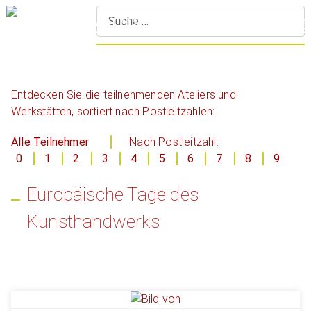
S
Entdecken Sie die teilnehmenden Ateliers und
Werkstätten, sortiert nach Postleitzahlen:
Alle Teilnehmer
Nach Postleitzahl:
0
1
2
3
4
5
6
7
8
9
Europäische Tage des
Kunsthandwerks