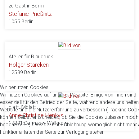
zu Gast in Berlin
Stefanie Prießnitz
1055 Berlin
Atelier für Blaudruck
Holger Starcken
12589 Berlin
Wir benutzen Cookies
Wir nutzen Cookies auf unserer Website. Einige von ihnen sind
essenziell für den Betrieb der Seite, während andere uns helfen
blattUMblatt
Website und die Nutzererfahrung zu verbessern (Tracking Cook
Anne-Christine Henkys
können selbst entscheiden, ob Sie die Cookies zulassen möcht
17291 Carmzow-Wallmow
beachten Sie, dass bei einer Ablehnung womöglich nicht mehr a
Funktionalitäten der Seite zur Verfügung stehen.