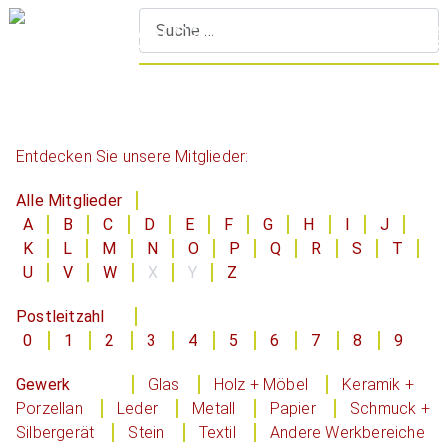
S
Entdecken Sie unsere Mitglieder:
Alle Mitglieder
A
B
C
D
E
F
G
H
I
J
K
L
M
N
O
P
Q
R
S
T
U
V
W
X
Y
Z
Postleitzahl
0
1
2
3
4
5
6
7
8
9
Gewerk
Glas
Holz + Möbel
Keramik +
Porzellan
Leder
Metall
Papier
Schmuck +
Silbergerät
Stein
Textil
Andere Werkbereiche