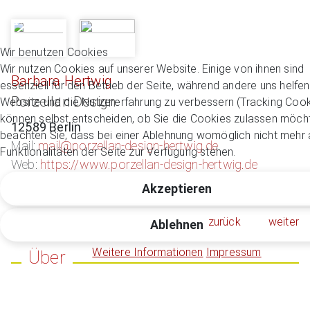
Wir benutzen Cookies
Wir nutzen Cookies auf unserer Website. Einige von ihnen sind
Barbara Hertwig
essenziell für den Betrieb der Seite, während andere uns helfen
Porzellan Design
Website und die Nutzererfahrung zu verbessern (Tracking Cook
können selbst entscheiden, ob Sie die Cookies zulassen möcht
12589 Berlin
beachten Sie, dass bei einer Ablehnung womöglich nicht mehr a
Mail:
mail@porzellan-design-hertwig.de
Funktionalitäten der Seite zur Verfügung stehen.
Web:
https://www.porzellan-design-hertwig.de
Akzeptieren
zurück
weiter
Ablehnen
Weitere Informationen
Impressum
Über