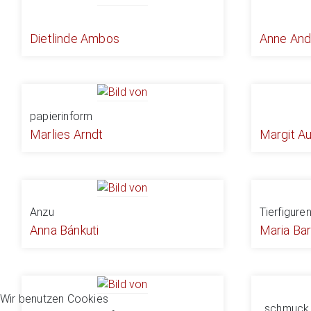
Dietlinde Ambos
Anne And
papierinform
Marlies Arndt
Margit A
Anzu
Tierfigur
Anna Bánkuti
Maria Ba
Wir benutzen Cookies
. schmuck