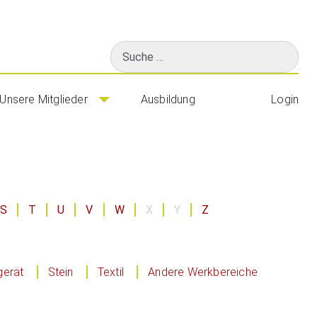
Suchen
Unsere Mitglieder
Ausbildung
Login
S
T
U
V
W
X
Y
Z
gerät
Stein
Textil
Andere Werkbereiche