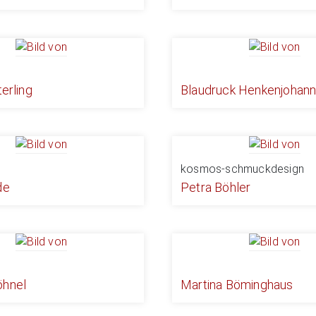
terling
Blaudruck Henkenjohan
kosmos-schmuckdesign
de
Petra Böhler
öhnel
Martina Böminghaus