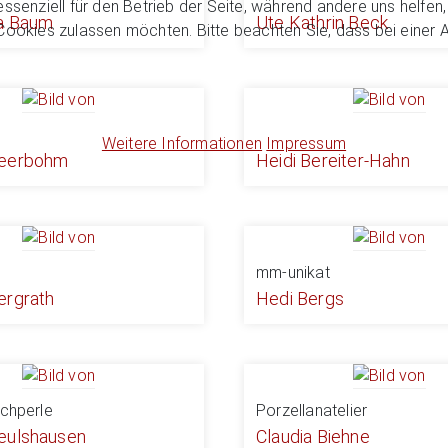
essenziell für den Betrieb der Seite, während andere uns helfe
a Baum
Ute Kathrin Beck
 Cookies zulassen möchten. Bitte beachten Sie, dass bei einer 
Weitere Informationen
Impressum
Beerbohm
Heidi Bereiter-Hahn
mm-unikat
ergrath
Hedi Bergs
achperle
Porzellanatelier
eulshausen
Claudia Biehne