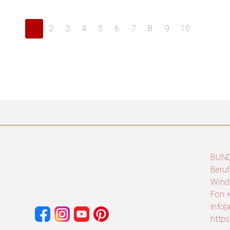
1
2
3
4
5
6
7
8
9
10
BUN
Beruf
Wind
Fon +
info
http