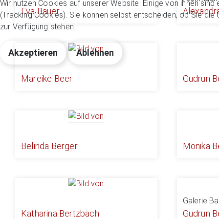
Wir nutzen Cookies auf unserer Website. Einige von ihnen sind 
Eva Bauer
Alexandr
(Tracking Cookies). Sie können selbst entscheiden, ob Sie die
zur Verfügung stehen.
Akzeptieren
Ablehnen
Mareike Beer
Gudrun 
Belinda Berger
Monika B
Galerie B
Katharina Bertzbach
Gudrun B