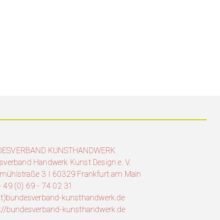
DESVERBAND KUNSTHANDWERK
sverband Handwerk Kunst Design e. V.
mühlstraße 3 I 60329 Frankfurt am Main
 49 (0) 69 - 74 02 31
(at)bundesverband-kunsthandwerk.de
s://bundesverband-kunsthandwerk.de