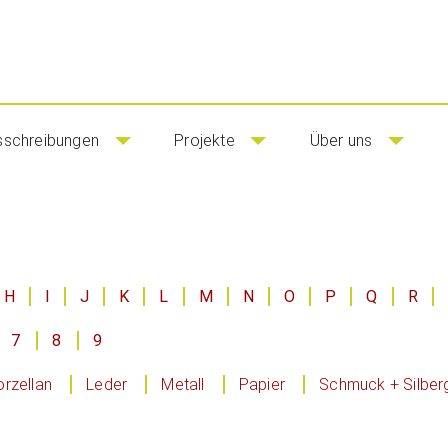
sschreibungen
Projekte
Über uns
H
I
J
K
L
M
N
O
P
Q
R
7
8
9
rzellan
Leder
Metall
Papier
Schmuck + Silber