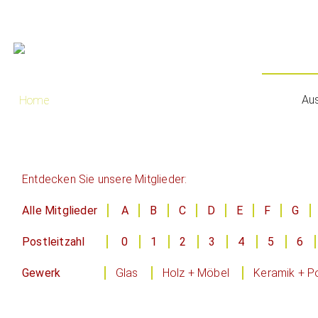
Au
Home
Entdecken Sie unsere Mitglieder:
Alle Mitglieder
A
B
C
D
E
F
G
Postleitzahl
0
1
2
3
4
5
6
Gewerk
Glas
Holz + Möbel
Keramik + Po