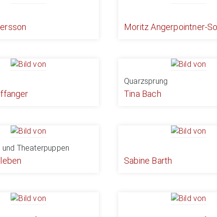
ersson
Moritz Angerpointner-S
Quarzsprung
uffanger
Tina Bach
en und Theaterpuppen
rleben
Sabine Barth