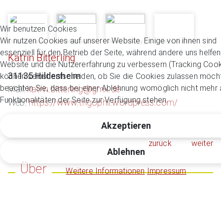
Wir benutzen Cookies
Wir nutzen Cookies auf unserer Website. Einige von ihnen sind
essenziell für den Betrieb der Seite, während andere uns helfen
Katrin Bitterling
Website und die Nutzererfahrung zu verbessern (Tracking Cook
31135 Hildesheim
können selbst entscheiden, ob Sie die Cookies zulassen möcht
beachten Sie, dass bei einer Ablehnung womöglich nicht mehr a
Mail:
katrin.bitterling@gmx.de
Funktionalitäten der Seite zur Verfügung stehen.
Web:
https://www.trigophil.wordpress.com/
Akzeptieren
zurück
weiter
Ablehnen
Über
Weitere Informationen
Impressum