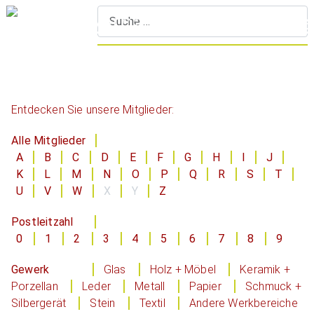
S
Entdecken Sie unsere Mitglieder:
Alle Mitglieder
A
B
C
D
E
F
G
H
I
J
K
L
M
N
O
P
Q
R
S
T
U
V
W
X
Y
Z
Postleitzahl
0
1
2
3
4
5
6
7
8
9
Gewerk
Glas
Holz + Möbel
Keramik +
Porzellan
Leder
Metall
Papier
Schmuck +
Silbergerät
Stein
Textil
Andere Werkbereiche