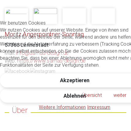
Wir benutzen Cookies
Wir nutzen Cookies auf unserer Website. Einige von ihnen sind
Moritz Angerpointner-Sonntag
essenziell für den Betrieb der Seite, während andere uns helfen
Website und die Nutzererfahrung zu verbessern (Tracking Cook
57368 Lennestadt
können selbst entscheiden, ob Sie die Cookies zulassen möcht
Mail:
info@samas-design.de
beachten Sie, dass bei einer Ablehnung womöglich nicht mehr a
Web:
https://www.samas-design.de
Funktionalitäten der Seite zur Verfügung stehen.
Akzeptieren
Übersicht
weiter
Ablehnen
Weitere Informationen
Impressum
Über