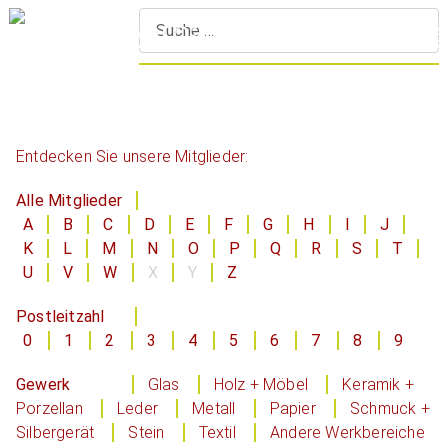
S
Entdecken Sie unsere Mitglieder:
Alle Mitglieder
A
B
C
D
E
F
G
H
I
J
K
L
M
N
O
P
Q
R
S
T
U
V
W
X
Y
Z
Postleitzahl
0
1
2
3
4
5
6
7
8
9
Gewerk
Glas
Holz + Möbel
Keramik +
Porzellan
Leder
Metall
Papier
Schmuck +
Silbergerät
Stein
Textil
Andere Werkbereiche