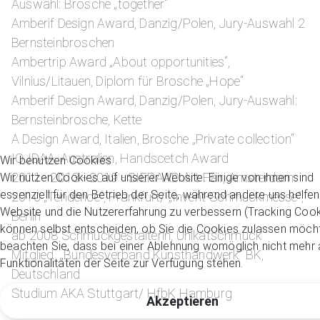
Auswahl: Brosche „together“
Amberif Design Award, Danzig/Polen, Jury-Auswahl 2
Bernsteinbroschen
Ambertrip Award „About opportunities“,
Vilnius/Litauen, Diplom für Brosche „Hope“
Amberif Design Award, Danzig/Polen, Jury-Auswahl:
Bernsteinbrosche, Kette
A Design Award, Italien, Brosche „Private collection“
IOJDAA, Australien, Handscetch Award
Wir benutzen Cookies
2011 - 2013 - 2019 - SIERAAD Art Fair, Amsterdam
Wir nutzen Cookies auf unserer Website. Einige von ihnen sind
essenziell für den Betrieb der Seite, während andere uns helfen
2010 „Tendence“, Frankfurt/ „Invent-Schmuckmesse“,
Website und die Nutzererfahrung zu verbessern (Tracking Cook
Berlin
können selbst entscheiden, ob Sie die Cookies zulassen möcht
ab 2008 Schmuckgestalterin, Unikatschmuck
beachten Sie, dass bei einer Ablehnung womöglich nicht mehr a
Mitglied „Bundesverband Kunsthandwerk“ BK,
Funktionalitäten der Seite zur Verfügung stehen.
Deutschland
Studium AKA Stuttgart/ HfbK Hamburg
Akzeptieren