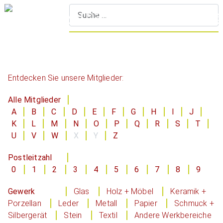
S
Entdecken Sie unsere Mitglieder:
Alle Mitglieder
A
B
C
D
E
F
G
H
I
J
K
L
M
N
O
P
Q
R
S
T
U
V
W
X
Y
Z
Postleitzahl
0
1
2
3
4
5
6
7
8
9
Gewerk
Glas
Holz + Möbel
Keramik +
Porzellan
Leder
Metall
Papier
Schmuck +
Silbergerät
Stein
Textil
Andere Werkbereiche