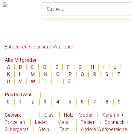
S
Entdecken Sie unsere Mitglieder:
Alle Mitglieder
A
B
C
D
E
F
G
H
I
J
K
L
M
N
O
P
Q
R
S
T
U
V
W
X
Y
Z
Postleitzahl
0
1
2
3
4
5
6
7
8
9
Gewerk
Glas
Holz + Möbel
Keramik +
Porzellan
Leder
Metall
Papier
Schmuck +
Silbergerät
Stein
Textil
Andere Werkbereiche