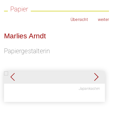
Papier
Übersicht
weiter
Marlies Arndt
Papiergestalterin
Japankasten
Japankasten