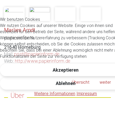
Wir benutzen Cookies
Wir nutzen Cookies auf unserer Website. Einige von ihnen sind
Marlies Arndt
essenziell für den Betrieb der Seite, während andere uns helfen
papierinform
Website und die Nutzererfahrung zu verbessern (Tracking Cook
können selbst entscheiden, ob Sie die Cookies zulassen möcht
21640 Horneburg
beachten Sie, dass bei einer Ablehnung womöglich nicht mehr a
Mail:
post@papierinform.de
Funktionalitäten der Seite zur Verfügung stehen.
Web:
http://www.papierinform.de
Akzeptieren
Übersicht
weiter
Ablehnen
Weitere Informationen
Impressum
Über