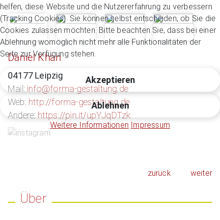
helfen, diese Website und die Nutzererfahrung zu verbessern
(Tracking Cookies). Sie können selbst entscheiden, ob Sie die
Cookies zulassen möchten. Bitte beachten Sie, dass bei einer
Ablehnung womöglich nicht mehr alle Funktionalitäten der
Seite zur Verfügung stehen.
Daniel Khan
04177 Leipzig
Akzeptieren
Mail:
info@forma-gestaltung.de
Web:
http://forma-gestaltung.de
Ablehnen
Andere:
https://pin.it/upYJqDTzk
Weitere Informationen
Impressum
zurück
weiter
Über