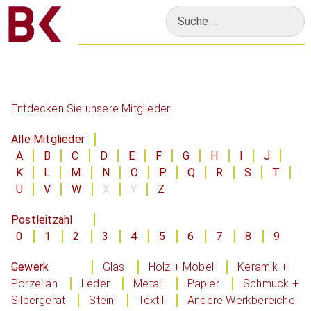
Suchen
Entdecken Sie unsere Mitglieder:
Alle Mitglieder
A
B
C
D
E
F
G
H
I
J
K
L
M
N
O
P
Q
R
S
T
U
V
W
X
Y
Z
Postleitzahl
0
1
2
3
4
5
6
7
8
9
Gewerk
Glas
Holz + Möbel
Keramik +
Porzellan
Leder
Metall
Papier
Schmuck +
Silbergerät
Stein
Textil
Andere Werkbereiche