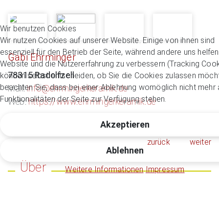
Wir benutzen Cookies
Wir nutzen Cookies auf unserer Website. Einige von ihnen sind
essenziell für den Betrieb der Seite, während andere uns helfen
Gabi Ehrminger
Website und die Nutzererfahrung zu verbessern (Tracking Cook
78315 Radolfzell
können selbst entscheiden, ob Sie die Cookies zulassen möcht
beachten Sie, dass bei einer Ablehnung womöglich nicht mehr a
Mail:
info@ehrmingerkeramik.de
Funktionalitäten der Seite zur Verfügung stehen.
Web:
https://www.ehrmingerkeramik.de
Akzeptieren
zurück
weiter
Ablehnen
Über
Weitere Informationen
Impressum