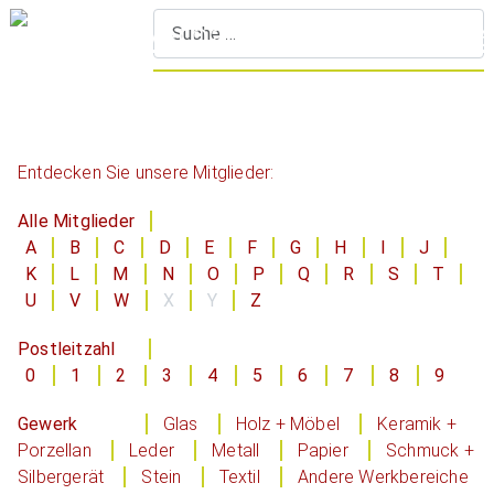
S
Entdecken Sie unsere Mitglieder:
Alle Mitglieder
A
B
C
D
E
F
G
H
I
J
K
L
M
N
O
P
Q
R
S
T
U
V
W
X
Y
Z
Postleitzahl
0
1
2
3
4
5
6
7
8
9
Gewerk
Glas
Holz + Möbel
Keramik +
Porzellan
Leder
Metall
Papier
Schmuck +
Silbergerät
Stein
Textil
Andere Werkbereiche