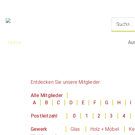
Au
Home
Entdecken Sie unsere Mitglieder:
Alle Mitglieder
A
B
C
D
E
F
G
H
I
Postleitzahl
0
1
2
3
4
Gewerk
Glas
Holz + Möbel
Ke