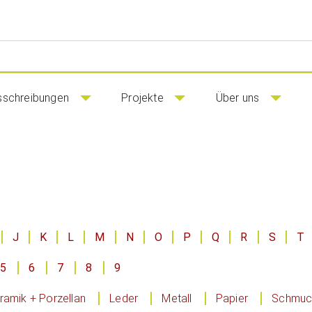
sschreibungen
Projekte
Über uns
J
K
L
M
N
O
P
Q
R
S
T
5
6
7
8
9
ramik + Porzellan
Leder
Metall
Papier
Schmuck