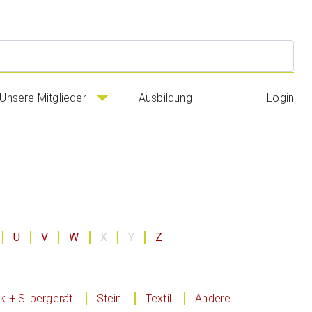
Suc
Unsere Mitglieder
Ausbildung
Login
U
V
W
X
Y
Z
 + Silbergerät
Stein
Textil
Andere