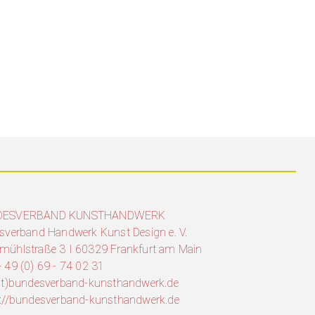
DESVERBAND KUNSTHANDWERK
sverband Handwerk Kunst Design e. V.
mühlstraße 3 I 60329 Frankfurt am Main
 49 (0) 69 - 74 02 31
(at)bundesverband-kunsthandwerk.de
s://bundesverband-kunsthandwerk.de