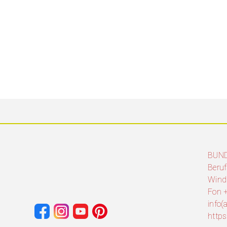
BUN
Beruf
Wind
Fon +
info
http