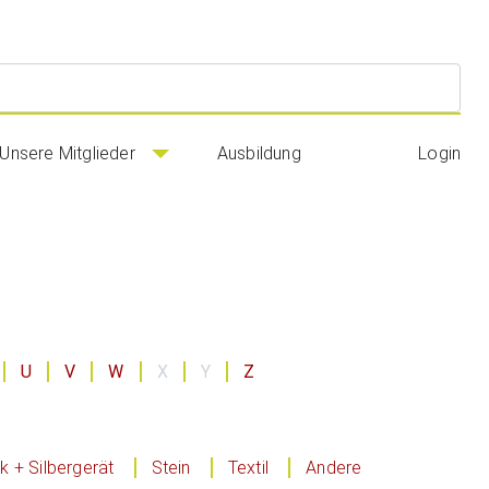
Suc
Unsere Mitglieder
Ausbildung
Login
U
V
W
X
Y
Z
 + Silbergerät
Stein
Textil
Andere