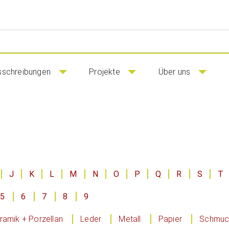
sschreibungen
Projekte
Über uns
J
K
L
M
N
O
P
Q
R
S
T
5
6
7
8
9
ramik + Porzellan
Leder
Metall
Papier
Schmuck