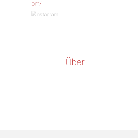
om/
Über