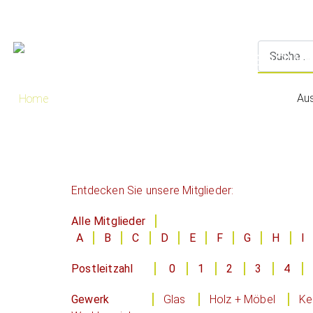
Au
Home
Entdecken Sie unsere Mitglieder:
Alle Mitglieder
A
B
C
D
E
F
G
H
I
Postleitzahl
0
1
2
3
4
Gewerk
Glas
Holz + Möbel
Ke