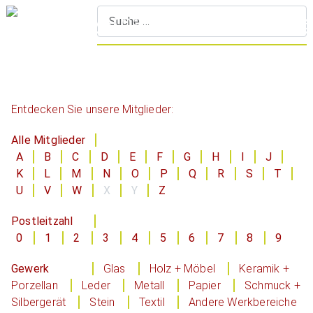
S
Entdecken Sie unsere Mitglieder:
Alle Mitglieder
A
B
C
D
E
F
G
H
I
J
K
L
M
N
O
P
Q
R
S
T
U
V
W
X
Y
Z
Postleitzahl
0
1
2
3
4
5
6
7
8
9
Gewerk
Glas
Holz + Möbel
Keramik +
Porzellan
Leder
Metall
Papier
Schmuck +
Silbergerät
Stein
Textil
Andere Werkbereiche