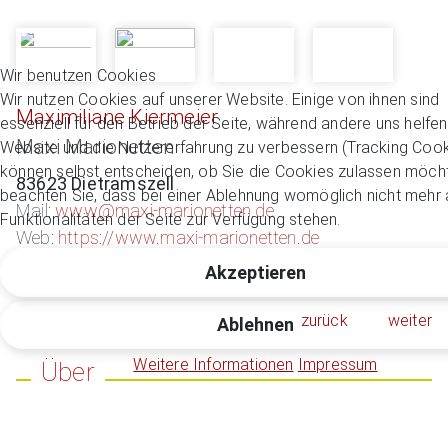
Wir benutzen Cookies
Wir nutzen Cookies auf unserer Website. Einige von ihnen sind
Maximiliane Kiermeier
essenziell für den Betrieb der Seite, während andere uns helfen
Maxi Marionetten
Website und die Nutzererfahrung zu verbessern (Tracking Cook
können selbst entscheiden, ob Sie die Cookies zulassen möcht
83623 Dietramszell
beachten Sie, dass bei einer Ablehnung womöglich nicht mehr a
Mail:
www@maxi-marionetten.de
Funktionalitäten der Seite zur Verfügung stehen.
Web:
https://www.maxi-marionetten.de
Akzeptieren
zurück
weiter
Ablehnen
Weitere Informationen
Impressum
Über