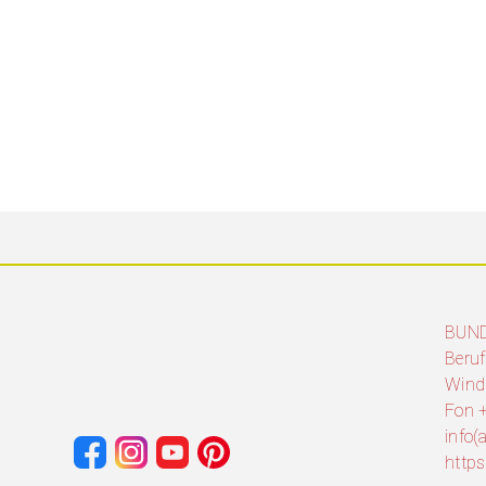
BUN
Beruf
Wind
Fon +
info
http