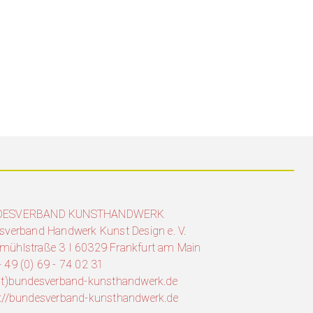
DESVERBAND KUNSTHANDWERK
sverband Handwerk Kunst Design e. V.
mühlstraße 3 I 60329 Frankfurt am Main
 49 (0) 69 - 74 02 31
(at)bundesverband-kunsthandwerk.de
s://bundesverband-kunsthandwerk.de