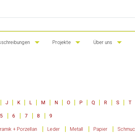
sschreibungen
Projekte
Über uns
J
K
L
M
N
O
P
Q
R
S
T
5
6
7
8
9
ramik + Porzellan
Leder
Metall
Papier
Schmuck