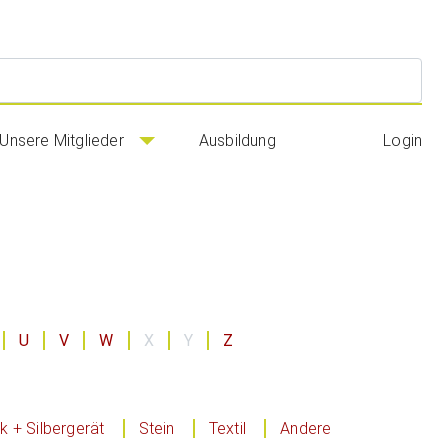
Suc
Unsere Mitglieder
Ausbildung
Login
U
V
W
X
Y
Z
 + Silbergerät
Stein
Textil
Andere