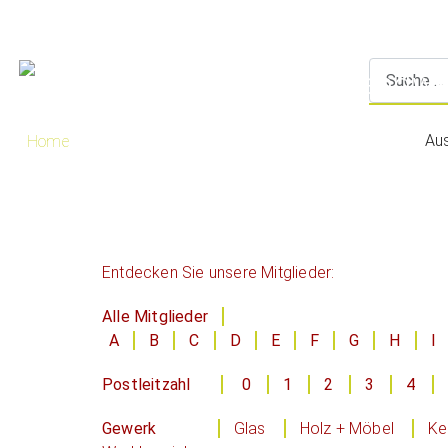
Au
Home
Entdecken Sie unsere Mitglieder:
Alle Mitglieder
A
B
C
D
E
F
G
H
I
Postleitzahl
0
1
2
3
4
Gewerk
Glas
Holz + Möbel
Ke