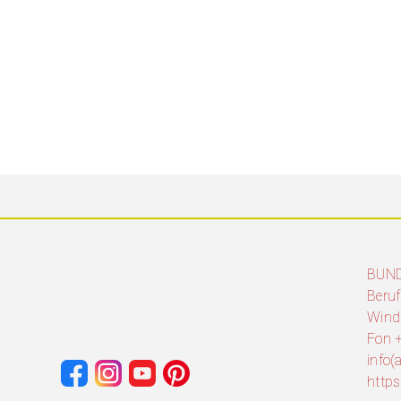
BUN
Beruf
Wind
Fon +
info
http