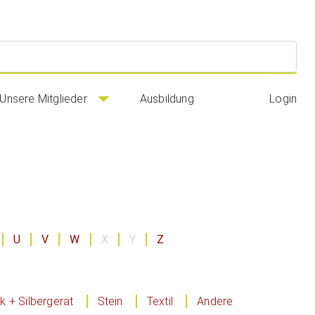
Suc
Unsere Mitglieder
Ausbildung
Login
U
V
W
X
Y
Z
 + Silbergerät
Stein
Textil
Andere