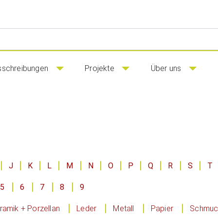
sschreibungen
Projekte
Über uns
J
K
L
M
N
O
P
Q
R
S
T
5
6
7
8
9
ramik + Porzellan
Leder
Metall
Papier
Schmuck