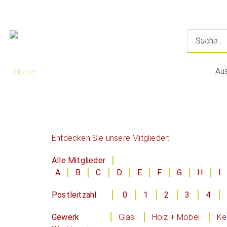
Au
Home
Entdecken Sie unsere Mitglieder:
Alle Mitglieder
A
B
C
D
E
F
G
H
I
Postleitzahl
0
1
2
3
4
Gewerk
Glas
Holz + Möbel
Ke