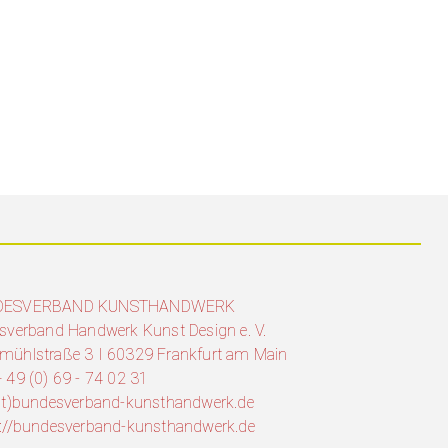
DESVERBAND KUNSTHANDWERK
sverband Handwerk Kunst Design e. V.
mühlstraße 3 I 60329 Frankfurt am Main
 49 (0) 69 - 74 02 31
(at)bundesverband-kunsthandwerk.de
s://bundesverband-kunsthandwerk.de