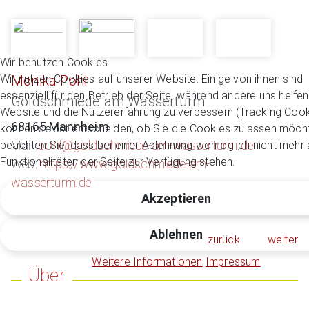
Wir benutzen Cookies
Monika Pohl
Wir nutzen Cookies auf unserer Website. Einige von ihnen sind
essenziell für den Betrieb der Seite, während andere uns helfen
Goldschmiede am Wasserturm
Website und die Nutzererfahrung zu verbessern (Tracking Cook
68165 Mannheim
können selbst entscheiden, ob Sie die Cookies zulassen möcht
Mail:
pohl@goldschmiede-am-wasserturm.de
beachten Sie, dass bei einer Ablehnung womöglich nicht mehr a
Funktionalitäten der Seite zur Verfügung stehen.
Web:
https://www.goldschmiede-am-
wasserturm.de
Akzeptieren
Ablehnen
zurück
weiter
Weitere Informationen
Impressum
Über