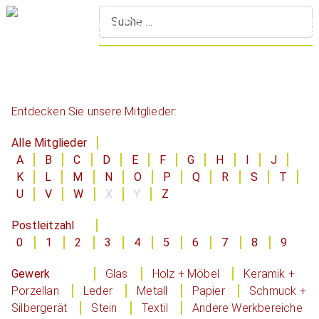
S
Entdecken Sie unsere Mitglieder:
Alle Mitglieder
A
B
C
D
E
F
G
H
I
J
K
L
M
N
O
P
Q
R
S
T
U
V
W
X
Y
Z
Postleitzahl
0
1
2
3
4
5
6
7
8
9
Gewerk
Glas
Holz + Möbel
Keramik +
Porzellan
Leder
Metall
Papier
Schmuck +
Silbergerät
Stein
Textil
Andere Werkbereiche