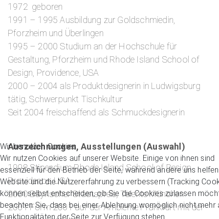
1972 geboren
1991 – 1995 Ausbildung zur Goldschmiedin,
Pforzheim und Überlingen
1995 – 2000 Studium an der Hochschule für
Gestaltung, Pforzheim und Rhode Island School of
Design, Providence, USA
2000 – 2004 als Produktdesignerin in Ludwigsburg
tätig, Schwerpunkt Tischkultur
Seit 2004 freischaffend als Schmuckdesignerin
Auszeichnungen, Ausstellungen (Auswahl)
Wir benutzen Cookies
Wir nutzen Cookies auf unserer Website. Einige von ihnen sind
1998 Stipendium Rhode Island School of Design
essenziell für den Betrieb der Seite, während andere uns helfen
Providence, USA
Website und die Nutzererfahrung zu verbessern (Tracking Cook
2000 Bayrischer Staatspreis, Talente München
können selbst entscheiden, ob Sie die Cookies zulassen möcht
beachten Sie, dass bei einer Ablehnung womöglich nicht mehr a
2001 Form 2001 auf der Ambiente Frankfurt mit der
Funktionalitäten der Seite zur Verfügung stehen.