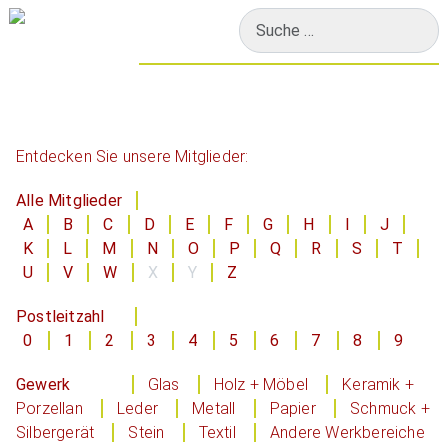
Suchen
Entdecken Sie unsere Mitglieder:
Alle Mitglieder
A
B
C
D
E
F
G
H
I
J
K
L
M
N
O
P
Q
R
S
T
U
V
W
X
Y
Z
Postleitzahl
0
1
2
3
4
5
6
7
8
9
Gewerk
Glas
Holz + Möbel
Keramik +
Porzellan
Leder
Metall
Papier
Schmuck +
Silbergerät
Stein
Textil
Andere Werkbereiche