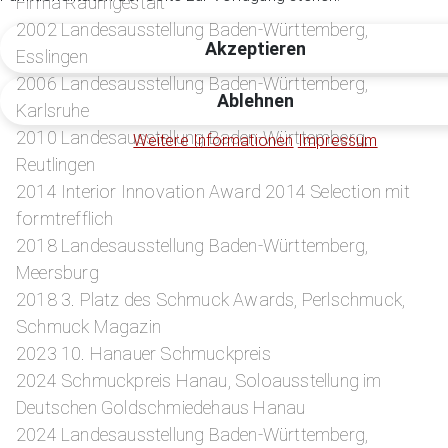
Firma Raumgestalt
2002 Landesausstellung Baden-Württemberg,
Akzeptieren
Esslingen
2006 Landesausstellung Baden-Württemberg,
Ablehnen
Karlsruhe
2010 Landesausstellung Baden-Württemberg,
Weitere Informationen
Impressum
Reutlingen
2014 Interior Innovation Award 2014 Selection mit
formtrefflich
2018 Landesausstellung Baden-Württemberg,
Meersburg
2018 3. Platz des Schmuck Awards, Perlschmuck,
Schmuck Magazin
2023 10. Hanauer Schmuckpreis
2024 Schmuckpreis Hanau, Soloausstellung im
Deutschen Goldschmiedehaus Hanau
2024 Landesausstellung Baden-Württemberg,